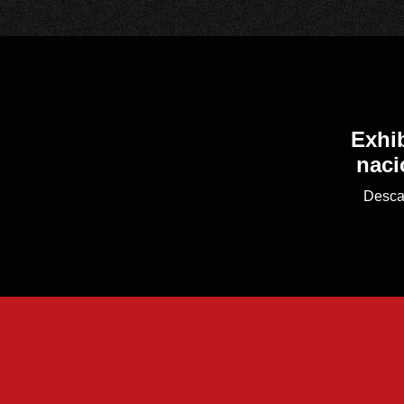
Exhib
naci
Desca