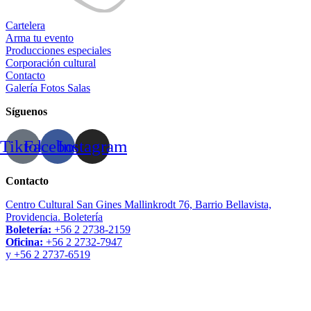
Cartelera
Arma tu evento
Producciones especiales
Corporación cultural
Contacto
Galería Fotos Salas
Síguenos
Tiktok
Facebook
Instagram
Contacto
Centro Cultural San Gines Mallinkrodt 76, Barrio Bellavista,
Providencia. Boletería
Boletería:
+56 2 2738-2159
Oficina:
+56 2 2732-7947
y +56 2 2737-6519