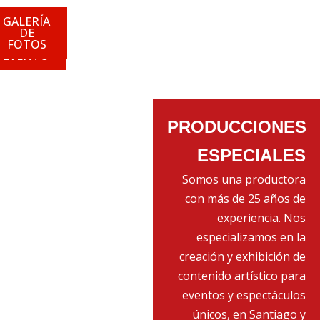
GALERÍA
VER
ARMA
DE
FOTOS
TU
EVENTO
PRODUCCIONES
ESPECIALES
Somos una productora
con más de 25 años de
experiencia. Nos
especializamos en la
creación y exhibición de
contenido artístico para
eventos y espectáculos
únicos, en Santiago y